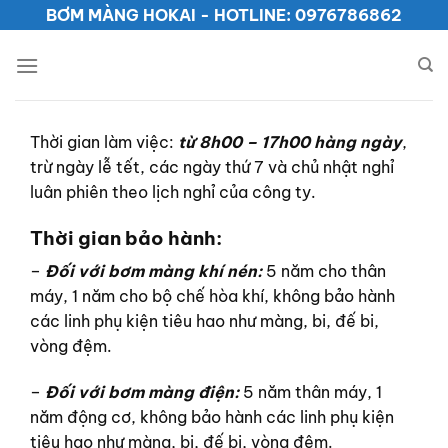
Bỏ
BƠM MÀNG HOKAI - HOTLINE: 0976786862
qua
nội
dung
Thời gian làm việc:
từ 8h00 – 17h00 hàng ngày
,
trừ ngày lễ tết, các ngày thứ 7 và chủ nhật nghỉ
luân phiên theo lịch nghỉ của công ty.
Thời gian bảo hành:
–
Đối với bơm màng khí nén:
5 năm cho thân
máy, 1 năm cho bộ chế hòa khí, không bảo hành
các linh phụ kiện tiêu hao như màng, bi, đế bi,
vòng đệm.
–
Đối với bơm màng điện:
5 năm thân máy, 1
năm động cơ, không bảo hành các linh phụ kiện
tiêu hao như màng, bi, đế bi, vòng đệm.