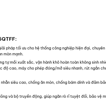
25QTFF:
 pháp tối ưu cho hệ thống công nghiệp hiện đại, chuyên xử
 ăn mòn mạnh.
tự mồi xuất sắc, vận hành khô hoàn toàn không sinh nhiệt
ốc độ cao, máy cho phép đóng/mở siêu nhanh, rút ngắn chu 
ộ nhẵn siêu cao, chống ăn mòn, chống bám dính và đảm bảo
ỏng và bộ truyền động, giúp ngăn rò rỉ tuyệt đối, bảo vệ 