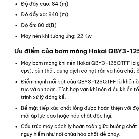
Độ đẩy cao: 84 (m)
Độ đẩy xa: 840 (m)
Độ ồn: 80 d(B)
Máy nén khí tương ứng: 22 Kw
Ưu điểm của bơm màng Hokai QBY3-1
Máy bơm màng khí nén Hokai QBY3-125QTFF là giải
cps), bùn thải, dung dịch có hạt rắn và hóa chất
Điểm mạnh nổi bật của QBY3-125QTFF là khả năng 
tục và an toàn. Tích hợp van khí nén điều khiển t
trình xử lý đáng kể.
Bề mặt tiếp xúc chất lỏng được hoàn thiện với đ
môi áp lực cao hoặc hóa chất độc hại.
Cấu trúc máy cách ly hoàn toàn giữa buồng chất l
nguy hiểm như nơi chứa hóa chất dễ cháy.