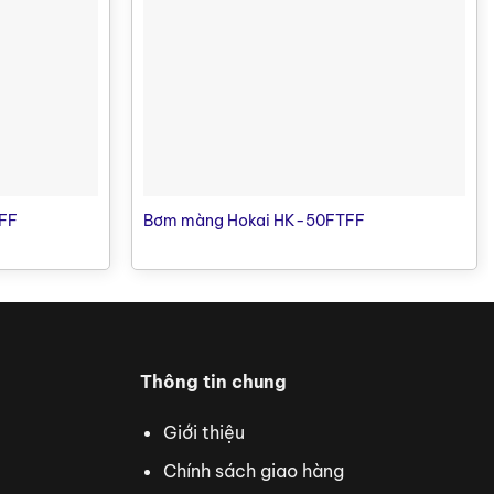
.7 (scfm)
Lượng khí tiêu thụ tối đa
45.0 (scfm)
.5 (mm)
Kích cỡ hạt rắn tối đa
6.4 (mm)
.5 (m)
Độ hút sâu
5.48 (m)
0 (m)
Độ đẩy cao
84 (m)
00 (m)
Độ đẩy xa
700 (m)
0 d(B)
Độ ồn
80 (dB)
FF
Bơm màng Hokai HK-50FTFF
Thông tin chung
Giới thiệu
Chính sách giao hàng