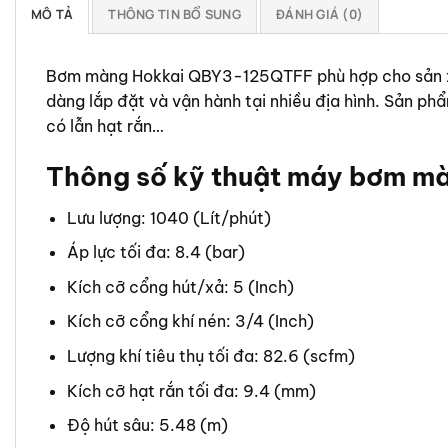
MÔ TẢ
THÔNG TIN BỔ SUNG
ĐÁNH GIÁ (0)
Bơm màng Hokkai QBY3-125QTFF phù hợp cho sản xuất
dàng lắp đặt và vận hành tại nhiều địa hình. Sản ph
có lẫn hạt rắn…
Thông số kỹ thuật máy bơm 
Lưu lượng: 1040 (Lít/phút)
Áp lực tối đa: 8.4 (bar)
Kích cỡ cổng hút/xả: 5 (Inch)
Kích cỡ cổng khí nén: 3/4 (Inch)
Lượng khí tiêu thụ tối đa: 82.6 (scfm)
Kích cỡ hạt rắn tối đa: 9.4 (mm)
Độ hút sâu: 5.48 (m)