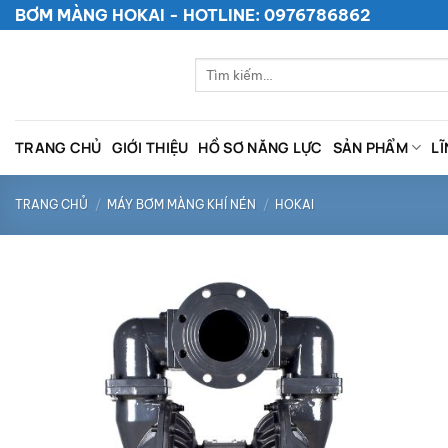
Bỏ
BƠM MÀNG HOKAI - HOTLINE: 0976786862
qua
nội
Tìm
dung
kiếm:
TRANG CHỦ
GIỚI THIỆU
HỒ SƠ NĂNG LỰC
SẢN PHẨM
L
TRANG CHỦ
/
MÁY BƠM MÀNG KHÍ NÉN
/
HOKAI