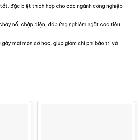
tốt, đặc biệt thích hợp cho các ngành công nghiệp
cháy nổ, chập điện, đáp ứng nghiêm ngặt các tiêu
ây mài mòn cơ học, giúp giảm chi phí bảo trì và
 (Lít/phút)
Lưu lượng
570 (Lít/phút)
(bar)
Áp lực tối đa
8.4 (bar)
(Inch)
Kích cỡ cổng hút/xả
2 (Inch)
4 (Inch)
Kích cỡ cổng khí nén
1/2 (Inch)