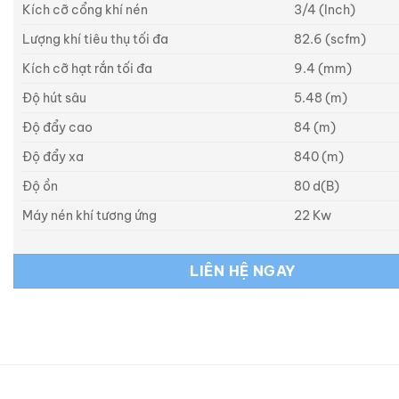
Kích cỡ cổng khí nén
3/4 (Inch)
Lượng khí tiêu thụ tối đa
82.6 (scfm)
Kích cỡ hạt rắn tối đa
9.4 (mm)
Độ hút sâu
5.48 (m)
Độ đẩy cao
84 (m)
Độ đẩy xa
840 (m)
Độ ồn
80 d(B)
Máy nén khí tương ứng
22 Kw
LIÊN HỆ NGAY