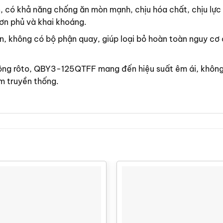
 có khả năng chống ăn mòn mạnh, chịu hóa chất, chịu lực 
ơn phủ và khai khoáng.
, không có bộ phận quay, giúp loại bỏ hoàn toàn nguy cơ 
ông rôto, QBY3-125QTFF mang đến hiệu suất êm ái, không g
ơm truyền thống.
570 Lít/phút
Lưu lượng
58
8.4 bar
Áp lực tối đa
7 
hút/xả
2 Inch
Kích cỡ cổng hút/xả
1 
khí nén
1/2 Inch
Kích cỡ cổng khí nén
1/