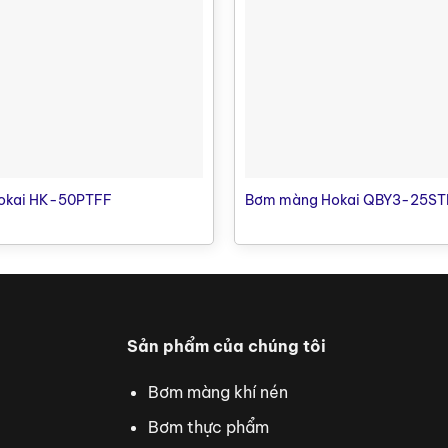
 thụ tối đa
45.0 scfm
Lượng khí tiêu thụ tối đa
12
n tối đa
6.4 mm
Kích cỡ hạt rắn tối đa
2
5.48 m
Độ hút sâu
4
84 m
Độ đẩy cao
7
700 m
Độ đẩy xa
5
80 dB
Độ ồn
8
okai HK-50PTFF
Bơm màng Hokai QBY3-25ST
Sản phẩm của chúng tôi
Bơm màng khí nén
Bơm thực phẩm