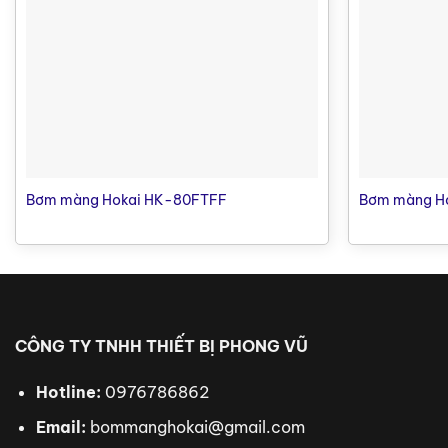
Lượng khí tiêu thụ tối đa
82.6 (scfm)
Lượng khí tiêu
Kích cỡ hạt rắn tối đa
9.4 (mm)
Kích cỡ hạt rắ
Độ hút sâu
5.48 (m)
Độ hút sâu
Độ đẩy cao
84 (m)
Độ đẩy cao
Độ đẩy xa
840 (m)
Độ đẩy xa
Độ ồn
80 (dB)
Độ ồn
Máy nén khí tương ứng
15.5 – 22 (kW)
Bơm màng Hokai HK-80FTFF
Bơm màng H
CÔNG TY TNHH THIẾT BỊ PHONG VŨ
Hotline:
0976786862
Email:
bommanghokai@gmail.com