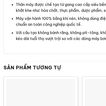
Thân máy được chế tạo từ gang cao cấp siêu bền,
khắt khe như: hóa chất, thực phẩm, dược phẩm, s
Máy vận hành 100% bằng khí nén, không dùng điện
chuẩn an toàn công nghiệp quốc tế.
Với cấu tạo không bánh răng, không pít-tông, kh
kéo dài tuổi thọ vượt trội so với các dòng máy b
SẢN PHẨM TƯƠNG TỰ
Lưu lượng
1040 (Lít/phút)
Lưu lượng
Áp lực tối đa
8.4 (bar)
Áp lực tối đa
Kích cỡ cổng hút/xả
3 (Inch)
Kích cỡ cổng 
Kích cỡ cổng khí nén
3/4 (Inch)
Kích cỡ cổng 