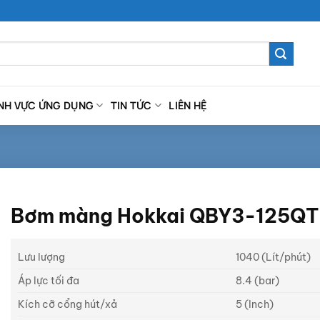
ĨNH VỰC ỨNG DỤNG
TIN TỨC
LIÊN HỆ
Bơm màng Hokkai QBY3-125QT
Lưu lượng
1040 (Lít/phút)
Áp lực tối đa
8.4 (bar)
Kích cỡ cổng hút/xả
5 (Inch)