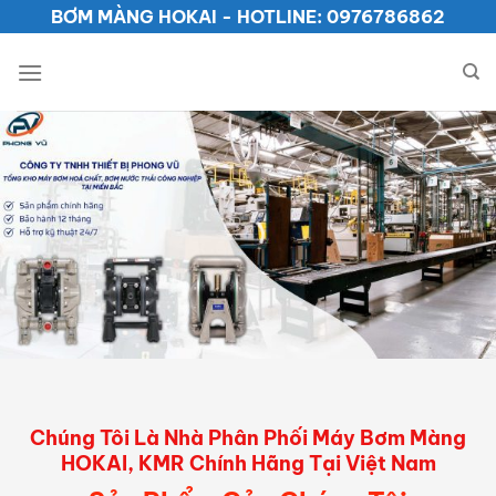
Bỏ
BƠM MÀNG HOKAI - HOTLINE: 0976786862
qua
nội
dung
Chúng Tôi Là Nhà Phân Phối Máy Bơm Màng
HOKAI, KMR Chính Hãng Tại Việt Nam