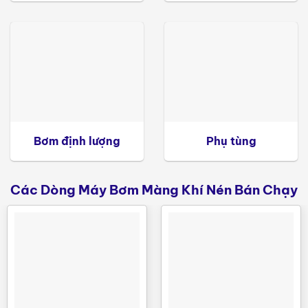
Bơm định lượng
Phụ tùng
Các Dòng Máy Bơm Màng Khí Nén Bán Chạy
Bơm màng khí nén PD01P-
HPS-PTT-A
THÔNG
GIÁ TRỊ
SỐ
Vật liệu
Nhựa
Nhựa PP – kháng
Chất
bơm
Polypropylenne
hóa chất, nhẹ,
liệu bơm
bền
Vật liệu
Chất
Teflon
màng bi