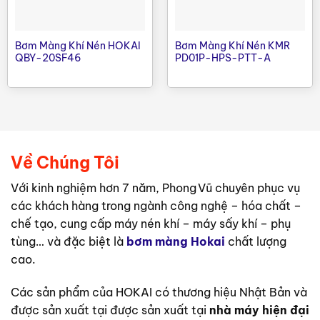
liệu
Santo, F46
màng/bi
Lưu lượng
20L/min
Lưu
max
lượng
1.8 m³/h
Bơm Màng Khí Nén HOKAI
Bơm Màng Khí Nén KMR
tối đa
QBY-20SF46
PD01P-HPS-PTT-A
Áp lực max
7kg/cm2
Áp lực
8 bar
tối đa
Kích cỡ
Cổng
cổng hút
1/2 inch
3/4 inch
hút/xả
xả
Đường
1/4 inch
Kích cỡ
khí nén
đường khí
1/2inch
nén
Về Chúng Tôi
Hút sâu
Với kinh nghiệm hơn 7 năm, Phong Vũ chuyên phục vụ
5m
max
các khách hàng trong ngành công nghệ – hóa chất –
chế tạo, cung cấp máy nén khí – máy sấy khí – phụ
tùng… và đặc biệt là
bơm màng Hokai
chất lượng
cao.
Các sản phẩm của HOKAI có thương hiệu Nhật Bản và
được sản xuất tại được sản xuất tại
nhà máy hiện đại