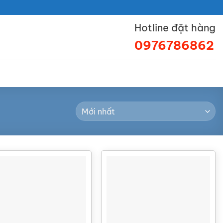
Hotline đặt hàng
0976786862
120
22
lượng
Lưu lượng
Lít/phút
(Lít/phút)
c tối đa
8.4 bar
Áp lực tối đa
7 (bar)
 cỡ cổng hút/xả
1 Inch
Kích cỡ cổng hút/xả
1/2 (Inch)
cỡ cổng khí nén
1/2 Inch
Kích cỡ cổng khí nén
1/4 (Inch)
 khí tiêu thụ tối
23.66
Lượng khí tiêu thụ