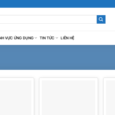
ĨNH VỰC ỨNG DỤNG
TIN TỨC
LIÊN HỆ
120
120
Lưu lượng
Lưu 
Lít/phút
Lít/phút
8.4 bar
Áp lực tối đa
8.4 bar
Áp lự
 hút/xả
1 Inch
Kích cỡ cổng hút/xả
1 Inch
Kích
khí nén
1/2 Inch
Kích cỡ cổng khí nén
1/2 Inch
Kích 
 thụ tối
23.66
Lượng khí tiêu thụ tối
23.66
Lượng