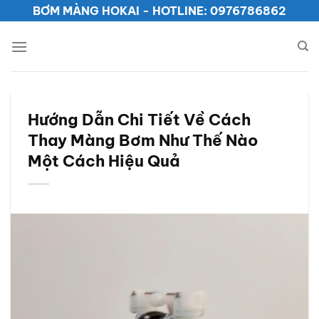
Bỏ
BƠM MÀNG HOKAI - HOTLINE: 0976786862
qua
nội
dung
Hướng Dẫn Chi Tiết Về Cách
Thay Màng Bơm Như Thế Nào
Một Cách Hiệu Quả