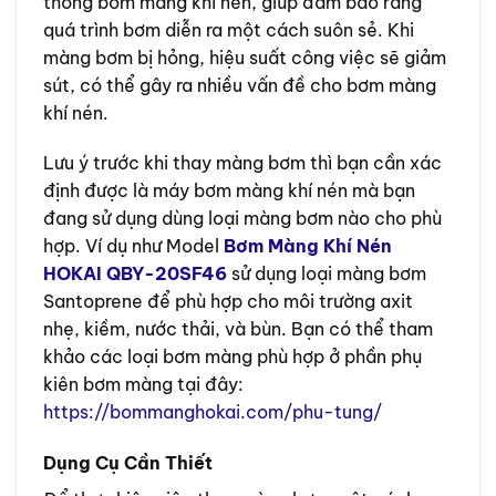
thống bơm màng khí nén, giúp đảm bảo rằng
quá trình bơm diễn ra một cách suôn sẻ. Khi
màng bơm bị hỏng, hiệu suất công việc sẽ giảm
sút, có thể gây ra nhiều vấn đề cho bơm màng
khí nén.
Lưu ý trước khi thay màng bơm thì bạn cần xác
định được là máy bơm màng khí nén mà bạn
đang sử dụng dùng loại màng bơm nào cho phù
hợp. Ví dụ như Model
Bơm Màng Khí Nén
HOKAI QBY-20SF46
sử dụng loại màng bơm
Santoprene để phù hợp cho môi trường axit
nhẹ, kiềm, nước thải, và bùn. Bạn có thể tham
khảo các loại bơm màng phù hợp ở phần phụ
kiên bơm màng tại đây:
https://bommanghokai.com/phu-tung/
Dụng Cụ Cần Thiết